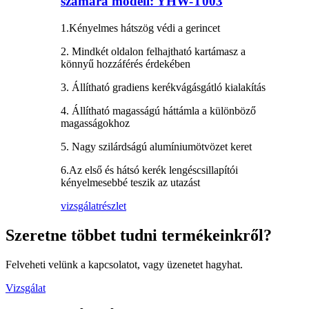
számára modell: YHW-T003
1.Kényelmes hátszög védi a gerincet
2. Mindkét oldalon felhajtható kartámasz a
könnyű hozzáférés érdekében
3. Állítható gradiens kerékvágásgátló kialakítás
4. Állítható magasságú háttámla a különböző
magasságokhoz
5. Nagy szilárdságú alumíniumötvözet keret
6.Az első és hátsó kerék lengéscsillapítói
kényelmesebbé teszik az utazást
vizsgálat
részlet
Szeretne többet tudni termékeinkről?
Felveheti velünk a kapcsolatot, vagy üzenetet hagyhat.
Vizsgálat