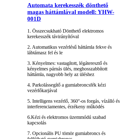
Automata kerekesszék dönthető
magas háttámlával modell: YHW-
001D
1. Összecsukható Dönthető elektromos
kerekesszék távirányítóval
2. Automatikus vezérlésű háttámla fekve és
lábtámasz fel és le
3. Kényelmes: vastagított, légáteresztő és
kényelmes párnás ülés, meghosszabbított
háttámla, nagyobb hely az üléshez
4. Parkolássegítő a gumiabroncsfék kézi
vezérlőkarjával
5. Intelligens vezérlő, 360°-os forgás, vízálló és
interferenciamentes, érzékeny működés
6.Kézi és elektromos üzemmódú szabad
kapcsolás
7. Opcionális PU tömör gumiabroncs és
felfújható gumiabroncs