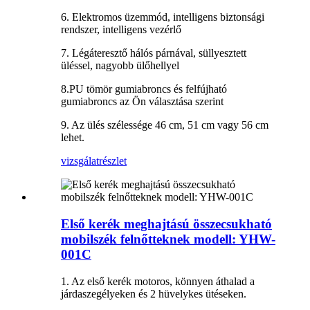
6. Elektromos üzemmód, intelligens biztonsági
rendszer, intelligens vezérlő
7. Légáteresztő hálós párnával, süllyesztett
üléssel, nagyobb ülőhellyel
8.PU tömör gumiabroncs és felfújható
gumiabroncs az Ön választása szerint
9. Az ülés szélessége 46 cm, 51 cm vagy 56 cm
lehet.
vizsgálat
részlet
Első kerék meghajtású összecsukható
mobilszék felnőtteknek modell: YHW-
001C
1. Az első kerék motoros, könnyen áthalad a
járdaszegélyeken és 2 hüvelykes ütéseken.