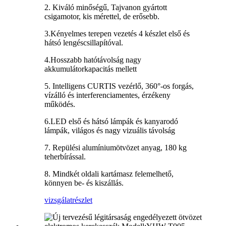
2. Kiváló minőségű, Tajvanon gyártott
csigamotor, kis mérettel, de erősebb.
3.Kényelmes terepen vezetés 4 készlet első és
hátsó lengéscsillapítóval.
4.Hosszabb hatótávolság nagy
akkumulátorkapacitás mellett
5. Intelligens CURTIS vezérlő, 360°-os forgás,
vízálló és interferenciamentes, érzékeny
működés.
6.LED első és hátsó lámpák és kanyarodó
lámpák, világos és nagy vizuális távolság
7. Repülési alumíniumötvözet anyag, 180 kg
teherbírással.
8. Mindkét oldali kartámasz felemelhető,
könnyen be- és kiszállás.
vizsgálat
részlet