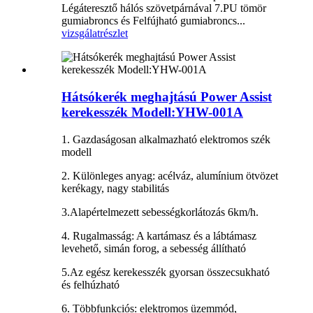
Légáteresztő hálós szövetpárnával 7.PU tömör
gumiabroncs és Felfújható gumiabroncs...
vizsgálat
részlet
Hátsókerék meghajtású Power Assist
kerekesszék Modell:YHW-001A
1. Gazdaságosan alkalmazható elektromos szék
modell
2. Különleges anyag: acélváz, alumínium ötvözet
kerékagy, nagy stabilitás
3.Alapértelmezett sebességkorlátozás 6km/h.
4. Rugalmasság: A kartámasz és a lábtámasz
levehető, simán forog, a sebesség állítható
5.Az egész kerekesszék gyorsan összecsukható
és felhúzható
6. Többfunkciós: elektromos üzemmód,