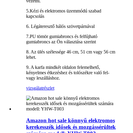
vezetni.
5.Kézi és elektromos üzemmódú szabad
kapcsolás
6. Légáteresztő hálós szövetpárnával
7.PU tömör gumiabroncs és felfújható
gumiabroncs az Ön választása szerint
8. Az ülés szélessége 46 cm, 51 cm vagy 56 cm
lehet.
9. A karfa mindkét oldalon felemelhető,
kényelmes étkezéshez és tolószékre való fel-
vagy leszálláshoz.
vizsgálat
részlet
Amazon hot sale könnyű elektromos
kerekesszék idősek és mozgássérültek