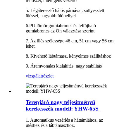
rendszer, intelligens vezérlő
5. Légáteresztő hálós párnával, süllyesztett
üléssel, nagyobb ülőhellyel
6.PU tömör gumiabroncs és felfújható
gumiabroncs az Ön választása szerint
7. Az ülés szélessége 46 cm, 51 cm vagy 56 cm
lehet.
8. Kivehető lábtámasz, kényelmes szállításhoz
9. Áramvonalas kialakítás, nagy stabilitás
vizsgálat
részlet
Terepjáró nagy teljesítményű
kerekesszék modell: YHW-65S
1. Automatikus vezérlés a háttámlához, az
üléshez és a lábtámaszhoz.