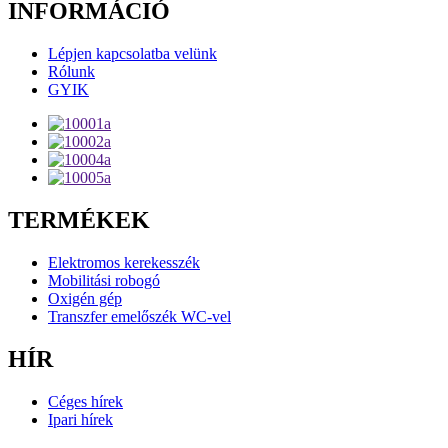
INFORMÁCIÓ
Lépjen kapcsolatba velünk
Rólunk
GYIK
TERMÉKEK
Elektromos kerekesszék
Mobilitási robogó
Oxigén gép
Transzfer emelőszék WC-vel
HÍR
Céges hírek
Ipari hírek