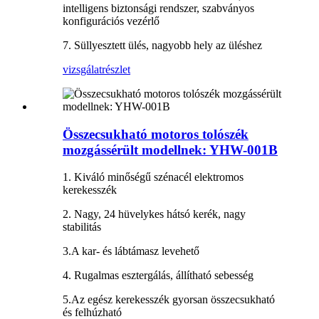
intelligens biztonsági rendszer, szabványos
konfigurációs vezérlő
7. Süllyesztett ülés, nagyobb hely az üléshez
vizsgálat
részlet
Összecsukható motoros tolószék
mozgássérült modellnek: YHW-001B
1. Kiváló minőségű szénacél elektromos
kerekesszék
2. Nagy, 24 hüvelykes hátsó kerék, nagy
stabilitás
3.A kar- és lábtámasz levehető
4. Rugalmas esztergálás, állítható sebesség
5.Az egész kerekesszék gyorsan összecsukható
és felhúzható