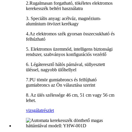
2.Rugalmasan forgatható, tökéletes elektromos
kerekesszék beltéri használatra
3. Speciális anyag: acélváz, magnézium-
alumínium ötvözet kerékagy
4.Az elektromos szék gyorsan összecsukható és
felhúzható
5. Elektromos üzemmód, intelligens biztonsági
rendszer, szabványos konfigurációs vezérlő
6. Légáteresztő hálós párnával, süllyesztett
üléssel, nagyobb ülőhellyel
7.PU tömör gumiabroncs és felfújható
gumiabroncs az Ön választása szerint
8. Az ülés szélessége 46 cm, 51 cm vagy 56 cm
lehet.
vizsgálat
részlet