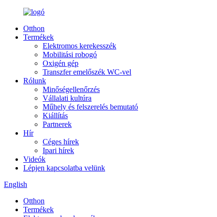
Otthon
Termékek
Elektromos kerekesszék
Mobilitási robogó
Oxigén gép
Transzfer emelőszék WC-vel
Rólunk
Minőségellenőrzés
Vállalati kultúra
Műhely és felszerelés bemutató
Kiállítás
Partnerek
Hír
Céges hírek
Ipari hírek
Videók
Lépjen kapcsolatba velünk
English
Otthon
Termékek