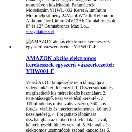
motorsávon közlekedni. Paraméterek
Modellszám YHWL-002 Keret Alumínium
Motor teljesítmény 24V/250W*2db Kefemotor
Akkumulátor Lítium 24V12Ah Gumiabroncsok
8" és 12" Gumiabroncs Max Lo...
vizsgálat
részlet
AMAZON akciós elektromos
kerekesszék egyszerű vázszerkezettel:
YHW001-F
Videó Az Ön böngészője nem támogatja a
videocímkéket. Jellemzők 1. Összecsukható és
megfizethető kis méret közös használatra 2.
Parkolássegítő, kézi vezérlésű kerékfék. 3.
Többfunkciós univerzális vezérlő, 360 °-os
forgás, vízálló és interferenciamentes, könnyű
kezelhetőség. 4. Forgatható lábtámasz,
összhangban az emberi test ívkialakításával,
kényelmesebb ülni és vezetni. 5. Manuális és
elektromos üzemmódok szabad kapcsolása 6.