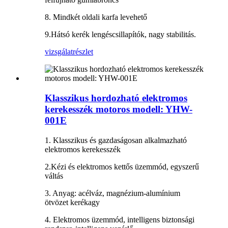
8. Mindkét oldali karfa levehető
9.Hátsó kerék lengéscsillapítók, nagy stabilitás.
vizsgálat
részlet
Klasszikus hordozható elektromos
kerekesszék motoros modell: YHW-
001E
1. Klasszikus és gazdaságosan alkalmazható
elektromos kerekesszék
2.Kézi és elektromos kettős üzemmód, egyszerű
váltás
3. Anyag: acélváz, magnézium-alumínium
ötvözet kerékagy
4. Elektromos üzemmód, intelligens biztonsági