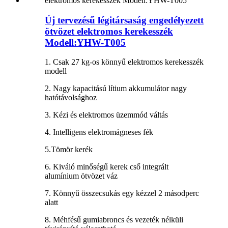
Új tervezésű légitársaság engedélyezett
ötvözet elektromos kerekesszék
Modell:YHW-T005
1. Csak 27 kg-os könnyű elektromos kerekesszék
modell
2. Nagy kapacitású lítium akkumulátor nagy
hatótávolsághoz
3. Kézi és elektromos üzemmód váltás
4. Intelligens elektromágneses fék
5.Tömör kerék
6. Kiváló minőségű kerek cső integrált
alumínium ötvözet váz
7. Könnyű összecsukás egy kézzel 2 másodperc
alatt
8. Méhfésű gumiabroncs és vezeték nélküli