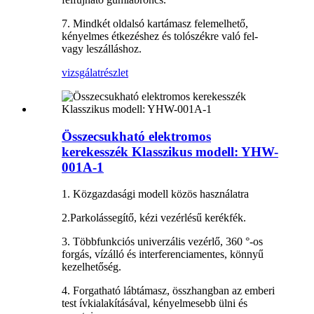
7. Mindkét oldalsó kartámasz felemelhető,
kényelmes étkezéshez és tolószékre való fel-
vagy leszálláshoz.
vizsgálat
részlet
Összecsukható elektromos
kerekesszék Klasszikus modell: YHW-
001A-1
1. Közgazdasági modell közös használatra
2.Parkolássegítő, kézi vezérlésű kerékfék.
3. Többfunkciós univerzális vezérlő, 360 °-os
forgás, vízálló és interferenciamentes, könnyű
kezelhetőség.
4. Forgatható lábtámasz, összhangban az emberi
test ívkialakításával, kényelmesebb ülni és