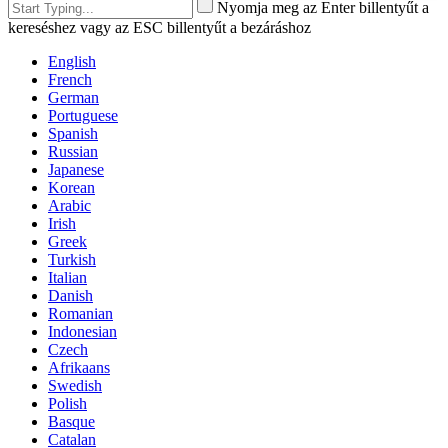
Nyomja meg az Enter billentyűt a
kereséshez vagy az ESC billentyűt a bezáráshoz
English
French
German
Portuguese
Spanish
Russian
Japanese
Korean
Arabic
Irish
Greek
Turkish
Italian
Danish
Romanian
Indonesian
Czech
Afrikaans
Swedish
Polish
Basque
Catalan