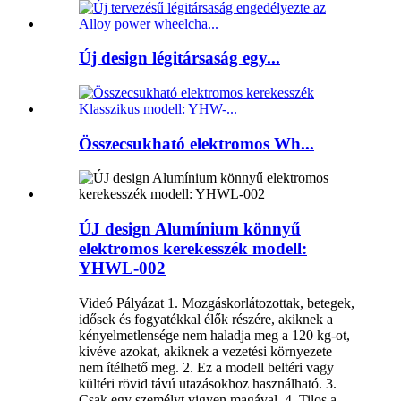
Új design légitársaság egy...
Összecsukható elektromos Wh...
ÚJ design Alumínium könnyű
elektromos kerekesszék modell:
YHWL-002
Videó Pályázat 1. Mozgáskorlátozottak, betegek,
idősek és fogyatékkal élők részére, akiknek a
kényelmetlensége nem haladja meg a 120 kg-ot,
kivéve azokat, akiknek a vezetési környezete
nem ítélhető meg. 2. Ez a modell beltéri vagy
kültéri rövid távú utazásokhoz használható. 3.
Csak egy személyt vigyen magával. 4. Tilos a