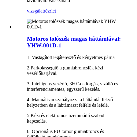
távirányító választható
vizsgálat
részlet
Motoros tolószék magas háttámlával:
YHW-001D-1
1. Vastagított légáteresztő és kényelmes párna
2.Parkolássegítő a gumiabroncsfék kézi
vezérlőkarjával.
3. Intelligens vezérlő, 360°-os forgás, vízálló és
interferenciamentes, egyszerű kezelés.
4. Manuálisan szabályozza a háttámlát fekvő
helyzetben és a lábtámaszt felfelé és lefelé.
5.Kézi és elektromos üzemmódú szabad
kapcsolás.
6. Opcionális PU tömör gumiabroncs és
felfújható gumiabroncs.