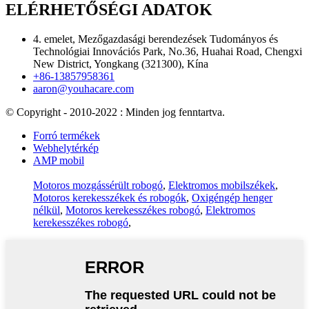
ELÉRHETŐSÉGI ADATOK
4. emelet, Mezőgazdasági berendezések Tudományos és
Technológiai Innovációs Park, No.36, Huahai Road, Chengxi
New District, Yongkang (321300), Kína
+86-13857958361
aaron@youhacare.com
© Copyright - 2010-2022 : Minden jog fenntartva.
Forró termékek
Webhelytérkép
AMP mobil
Motoros mozgássérült robogó
,
Elektromos mobilszékek
,
Motoros kerekesszékek és robogók
,
Oxigéngép henger
nélkül
,
Motoros kerekesszékes robogó
,
Elektromos
kerekesszékes robogó
,