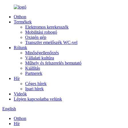
Otthon
Termékek
Elektromos kerekesszék
Mobilitási robogó
Oxigén gép
Transzfer emelőszék WC-vel
Rólunk
Minőségellenőrzés
Vállalati kultúra
Műhely és felszerelés bemutató
Kiállítás
Partnerek
Hír
Céges hírek
Ipari hírek
Videók
Lépjen kapcsolatba velünk
English
Otthon
Hír