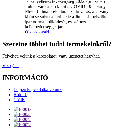
Járványellenes tevékenység 2022 áprilisában
Jinhua városában kitört a COVID-19 járvány.
Mivel Jinhua prefektúra szintű város, a járvány
kitörése súlyosan érintette a Jinhua-i logisztikai
ipar normál működését, és számos
kellemetlenséggel járt...
Olvass tovább
Szeretne többet tudni termékeinkről?
Felveheti velünk a kapcsolatot, vagy üzenetet hagyhat.
Vizsgálat
INFORMÁCIÓ
Lépjen kapcsolatba velünk
Rólunk
GYIK