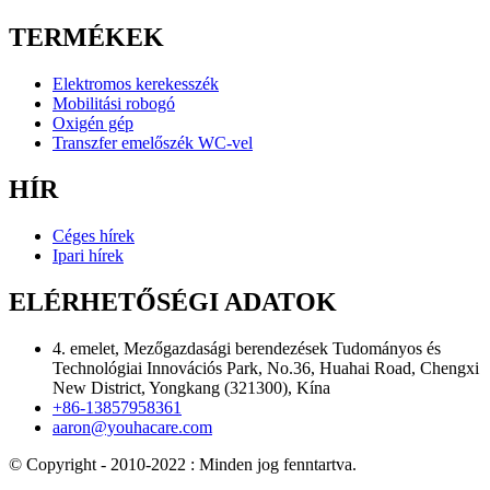
TERMÉKEK
Elektromos kerekesszék
Mobilitási robogó
Oxigén gép
Transzfer emelőszék WC-vel
HÍR
Céges hírek
Ipari hírek
ELÉRHETŐSÉGI ADATOK
4. emelet, Mezőgazdasági berendezések Tudományos és
Technológiai Innovációs Park, No.36, Huahai Road, Chengxi
New District, Yongkang (321300), Kína
+86-13857958361
aaron@youhacare.com
© Copyright - 2010-2022 : Minden jog fenntartva.