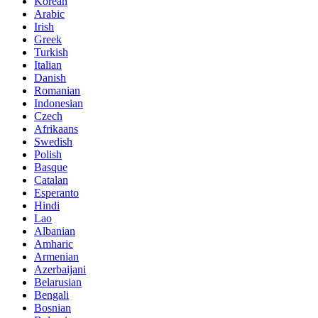
Korean
Arabic
Irish
Greek
Turkish
Italian
Danish
Romanian
Indonesian
Czech
Afrikaans
Swedish
Polish
Basque
Catalan
Esperanto
Hindi
Lao
Albanian
Amharic
Armenian
Azerbaijani
Belarusian
Bengali
Bosnian