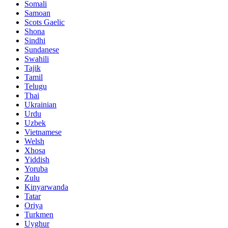
Somali
Samoan
Scots Gaelic
Shona
Sindhi
Sundanese
Swahili
Tajik
Tamil
Telugu
Thai
Ukrainian
Urdu
Uzbek
Vietnamese
Welsh
Xhosa
Yiddish
Yoruba
Zulu
Kinyarwanda
Tatar
Oriya
Turkmen
Uyghur