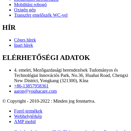
Mobilitási robogó
Oxigén gép
Transzfer emelőszék WC-vel
HÍR
Céges hírek
Ipari hírek
ELÉRHETŐSÉGI ADATOK
4. emelet, Mezőgazdasági berendezések Tudományos és
Technológiai Innovációs Park, No.36, Huahai Road, Chengxi
New District, Yongkang (321300), Kína
+86-13857958361
aaron@youhacare.com
© Copyright - 2010-2022 : Minden jog fenntartva.
Forró termékek
Webhelytérkép
AMP mobil