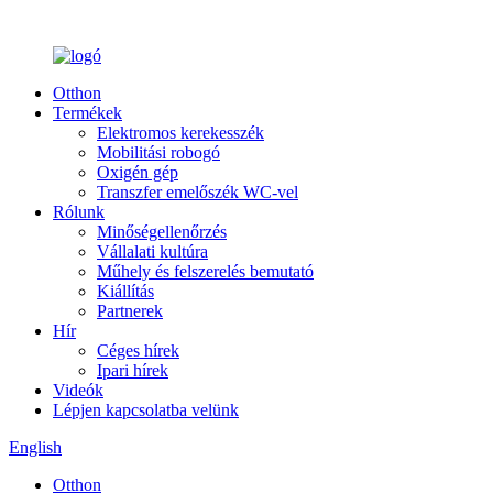
Otthon
Termékek
Elektromos kerekesszék
Mobilitási robogó
Oxigén gép
Transzfer emelőszék WC-vel
Rólunk
Minőségellenőrzés
Vállalati kultúra
Műhely és felszerelés bemutató
Kiállítás
Partnerek
Hír
Céges hírek
Ipari hírek
Videók
Lépjen kapcsolatba velünk
English
Otthon