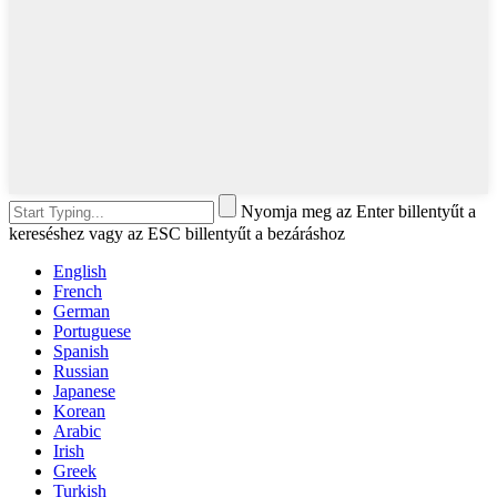
Nyomja meg az Enter billentyűt a
kereséshez vagy az ESC billentyűt a bezáráshoz
English
French
German
Portuguese
Spanish
Russian
Japanese
Korean
Arabic
Irish
Greek
Turkish