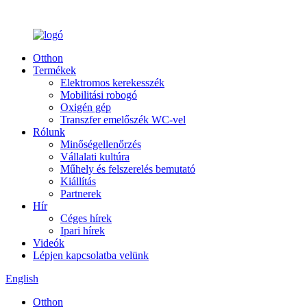
Otthon
Termékek
Elektromos kerekesszék
Mobilitási robogó
Oxigén gép
Transzfer emelőszék WC-vel
Rólunk
Minőségellenőrzés
Vállalati kultúra
Műhely és felszerelés bemutató
Kiállítás
Partnerek
Hír
Céges hírek
Ipari hírek
Videók
Lépjen kapcsolatba velünk
English
Otthon